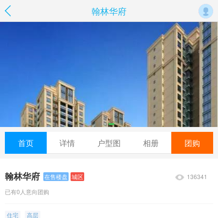
翰林华府
首页
详情
户型图
相册
团购
翰林华府
136341
在售楼盘
城区
已有0人意向团购
住宅
高层