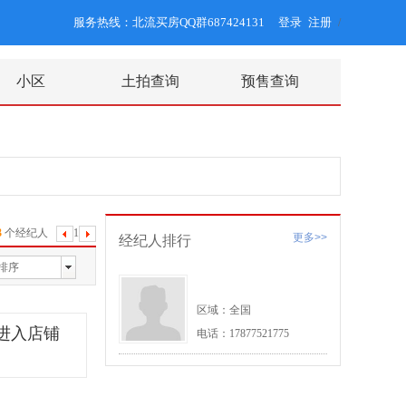
服务热线：北流买房QQ群687424131
登录
注册
/
小区
土拍查询
预售查询
3
个经纪人
1
下
更多>>
经纪人排行
一
排序
页
区域：全国
进入店铺
电话：17877521775