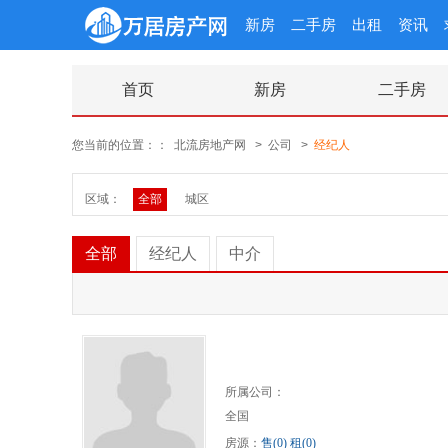
新房
二手房
出租
资讯
首页
新房
二手房
您当前的位置：：
北流房地产网
>
公司
>
经纪人
区域：
全部
城区
全部
经纪人
中介
所属公司：
全国
房源：
售(0)
租(0)