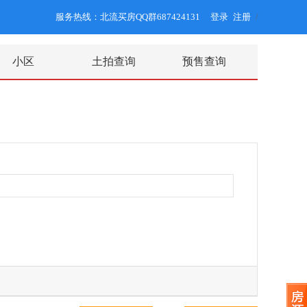
服务热线：北流买房QQ群687424131
登录
注册
/
小区
土拍查询
预售查询