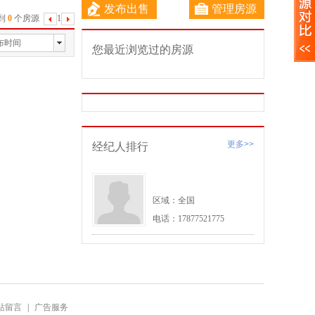
发布出售
管理房源
到
0
个房源
1
下
一
布时间
您最近浏览过的房源
页
更多>>
经纪人排行
区域：全国
电话：17877521775
站留言
|
广告服务