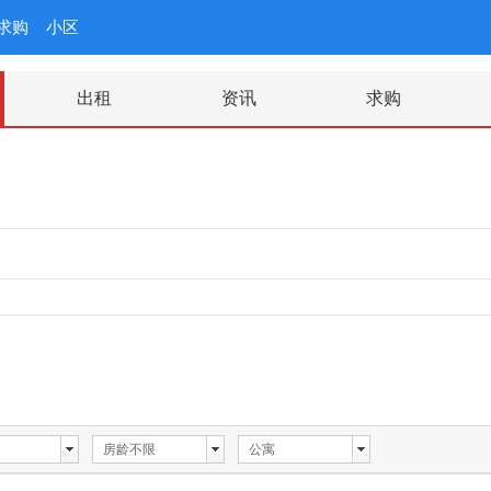
求购
小区
出租
资讯
求购
房龄不限
公寓