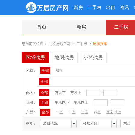
新房
二手房
出租
资讯
首页
新房
二手房
您当前的位置：
北流房地产网
>
二手房
>
房源搜索
区域找房
地图找房
小区找房
区域：
全部
城区
全部
价格：
全部
万以下
万以上
-
面积：
全部
平米以下
平米以上
-
户型：
全部
一室
二室
三室
四室
五室以上
更多：
装修情况
楼层不限
东西