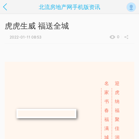
北流房地产网手机版资讯
虎虎生威 福送全城
0
2022-01-11 08:53
名
迎
家
虎
书
纳
春
福
福
聚
满
佳
城
润