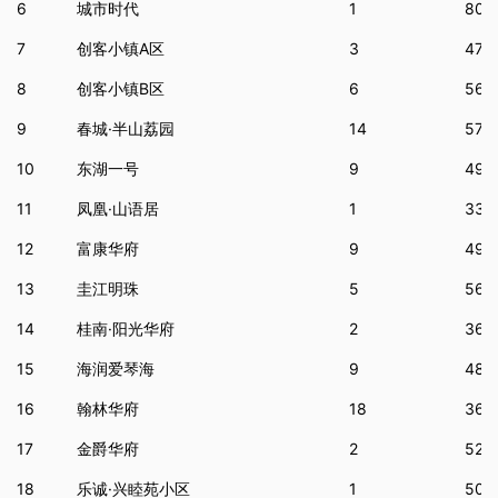
6
城市时代
1
800
7
创客小镇A区
3
472
8
创客小镇B区
6
560
9
春城·半山荔园
14
573
10
东湖一号
9
493
11
凤凰·山语居
1
334
12
富康华府
9
495
13
圭江明珠
5
560
14
桂南·阳光华府
2
369
15
海润爱琴海
9
481
16
翰林华府
18
361
17
金爵华府
2
524
18
乐诚·兴睦苑小区
1
509