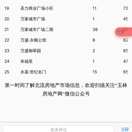
19
圣力商业广场小区
11
735
20
万家城市广场
1
456
21
万家城市广场二期
38
573
打赏
22
万盛·永顺公馆
8
626
23
万盛御翠园
2
657
24
幸福里
1
470
25
永基·世纪名门
15
655
第一时间了解北流房地产市场信息，欢迎扫描关注“玉林
房地产网”微信公众号
0评
发表评论