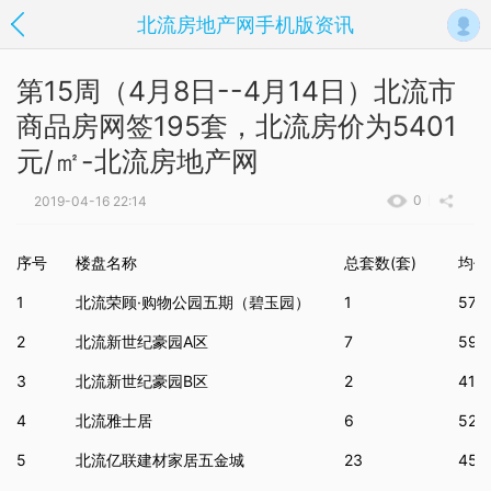
北流房地产网手机版资讯
第15周（4月8日--4月14日）北流市
商品房网签195套，北流房价为5401
元/㎡-北流房地产网
0
2019-04-16 22:14
序号
楼盘名称
总套数(套)
均价
1
北流荣顾·购物公园五期（碧玉园）
1
575
2
北流新世纪豪园A区
7
597
3
北流新世纪豪园B区
2
419
4
北流雅士居
6
526
5
北流亿联建材家居五金城
23
452