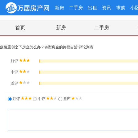
新房
二手房
出租
资讯
求购
小
首页
新房
二手房
疫情重创之下房企怎么办？转型房企的路径自治 评论列表
好评
中评
差评
好评
中评
差评